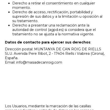
Derecho a retirar el consentimiento en cualquier
momento.
Derecho de acceso, rectificación, portabilidad y
supresión de sus datos y a la limitación u oposición al
su tratamiento.
Derecho a presentar una reclamación ante la
autoridad de control (agpd.es) si considera que el
tratamiento no se ajusta a la normativa vigente.
Datos de contacto para ejercer sus derechos
:
Dirección postal: MUNTANYA DE CAN ROIG DE RIELLS
SLU. Avenida Pere Ribot, 2 - 17404 Riells i Viabrea (Girona),
España.
Email: info@
masiadecanroig.com
2. CARÁCTER OBLIGATORIO
O FACULTATIVO DE LA
INFORMACIÓN
FACILITADA POR EL
USUARIO
Los Usuarios, mediante la marcación de las casillas